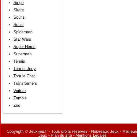
Singe
Skate
Souris
Sonic
Spiderman
Star Wars
Super-Héros
Superman
Tennis
Tom et Jerry
Tom le Chat
Transformers
Voiture
Zombie
Zoo
Copyright © Jeux-jeu.fr - Tous droits réservés -
Nouveaux Jeux
-
Meilleur
Jeux
-
Plan du site
-
Mentions Légales