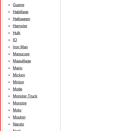
Guerre
Habillage
Halloween
Hamster
Hulk
IO
Iron Man
Manucure
Maquillage
Mario
Mickey
Minion
Mode
Monster Truck
Monstre
Moto
Mouton
Naruto