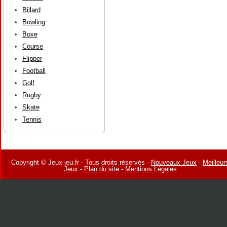
Billard
Bowling
Boxe
Course
Flipper
Football
Golf
Rugby
Skate
Tennis
Copyright © Jeux-jeu.fr - Tous droits réservés -
Nouveaux Jeux
-
Meilleur
Jeux
-
Plan du site
-
Mentions Légales