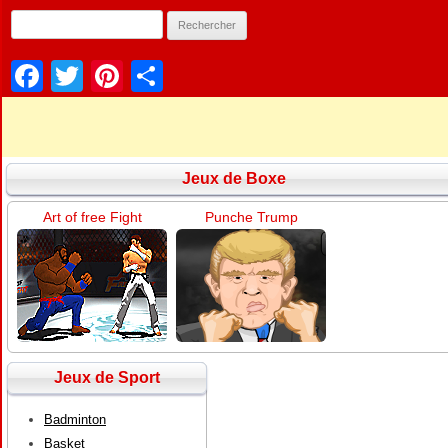
Facebook
Twitter
Pinterest
Partager
Jeux de Boxe
Art of free Fight
Punche Trump
Jeux de Sport
Badminton
Basket