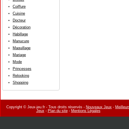
Coiffure
Cuisine
Docteur
Décoration
Habillage
Manucure
Maquillage
Mariage
Mode
Princesses
Relooking
Shopping
Copyright © Jeux-jeu.fr - Tous droits réservés -
Nouveaux Jeux
-
Meilleur
Jeux
-
Plan du site
-
Mentions Légales