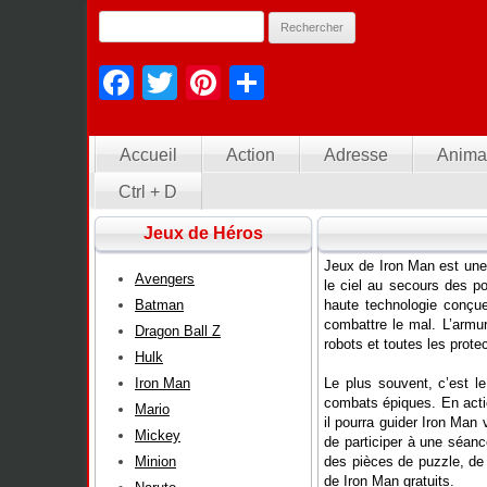
Facebook
Twitter
Pinterest
Partager
Accueil
Action
Adresse
Anima
Ctrl + D
Jeux de Héros
Jeux de Iron Man est une 
Avengers
le ciel au secours des p
Batman
haute technologie conçue 
combattre le mal. L’armur
Dragon Ball Z
robots et toutes les prote
Hulk
Iron Man
Le plus souvent, c’est le
combats épiques. En actio
Mario
il pourra guider Iron Man 
Mickey
de participer à une séan
Minion
des pièces de puzzle, de 
de Iron Man gratuits.