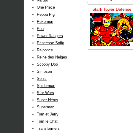
Naruto
One Piece
Stark Tower Defense
Peppa Pig
Pokemon
Pou
Power Rangers
Princesse Sofia
Raiponce
Reine des Neiges
Scooby Doo
Simpson
Sonic
Spiderman
Star Wars
Super-Héros
Superman
Tom et Jerry
Tom le Chat
Transformers