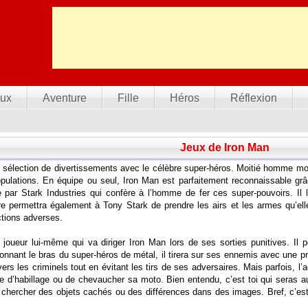
ux
Aventure
Fille
Héros
Réflexion
Jeux de Iron Man
sélection de divertissements avec le célèbre super-héros. Moitié homme moi
opulations. En équipe ou seul, Iron Man est parfaitement reconnaissable grâ
par Stark Industries qui confère à l’homme de fer ces super-pouvoirs. Il le
e permettra également à Tony Stark de prendre les airs et les armes qu’elle
ctions adverses.
 joueur lui-même qui va diriger Iron Man lors de ses sorties punitives. Il
nnant le bras du super-héros de métal, il tirera sur ses ennemis avec une 
vers les criminels tout en évitant les tirs de ses adversaires. Mais parfois, l’a
ce d’habillage ou de chevaucher sa moto. Bien entendu, c’est toi qui seras
chercher des objets cachés ou des différences dans des images. Bref, c’est