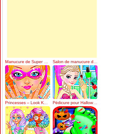
Manucure de Super Barbie
Salon de manucure de la reine des neiges
Princesses – Look Kawaii et manucure
Pédicure pour Halloween