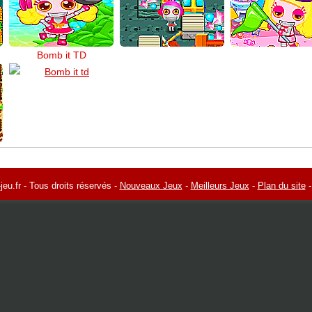
Bomb it TD
eu.fr - Tous droits réservés -
Nouveaux Jeux
-
Meilleurs Jeux
-
Plan du site