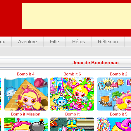
ux
Aventure
Fille
Héros
Réflexion
Jeux de Bomberman
Bomb it 4
Bomb it 6
Bomb it 2
Bomb it Mission
Bomb It
Bomb it 5