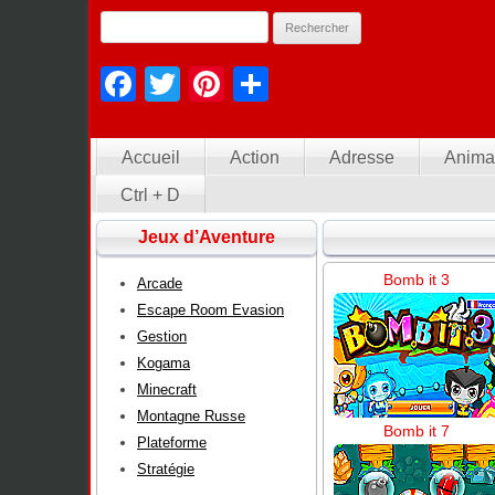
Facebook
Twitter
Pinterest
Partager
Accueil
Action
Adresse
Anima
Ctrl + D
Jeux d’Aventure
Bomb it 3
Arcade
Escape Room Evasion
Gestion
Kogama
Minecraft
Montagne Russe
Bomb it 7
Plateforme
Stratégie