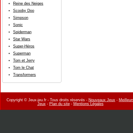
Reine des Neiges
Scooby Doo
Simpson
Sonic
Spiderman
Star Wars
Super-Héros
Superman
Tom et Jerry
Tom le Chat
Transformers
Copyright © Jeux-jeu.fr - Tous droits réservés -
Nouveaux Jeux
-
Meilleur
Jeux
-
Plan du site
-
Mentions Légales