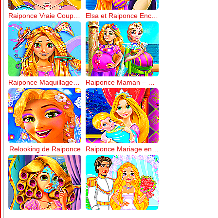
Raiponce Vraie Coupe de Cheveux
Elsa et Raiponce Enceintes
Raiponce Maquillage de Mariage
Raiponce Maman – Décoration de Berceau
Relooking de Raiponce
Raiponce Mariage en Été