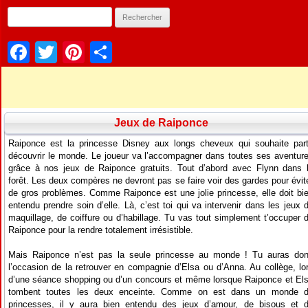
Facebook
Twitter
Pinterest
Partager
Jeux de Raiponce
Raiponce est la princesse Disney aux longs cheveux qui souhaite part
découvrir le monde. Le joueur va l’accompagner dans toutes ses aventur
grâce à nos jeux de Raiponce gratuits. Tout d’abord avec Flynn dans 
forêt. Les deux compères ne devront pas se faire voir des gardes pour évit
de gros problèmes. Comme Raiponce est une jolie princesse, elle doit bi
entendu prendre soin d’elle. Là, c’est toi qui va intervenir dans les jeux 
maquillage, de coiffure ou d’habillage. Tu vas tout simplement t’occuper 
Raiponce pour la rendre totalement irrésistible.
Mais Raiponce n’est pas la seule princesse au monde ! Tu auras do
l’occasion de la retrouver en compagnie d’Elsa ou d’Anna. Au collège, lo
d’une séance shopping ou d’un concours et même lorsque Raiponce et El
tombent toutes les deux enceinte. Comme on est dans un monde 
princesses, il y aura bien entendu des jeux d’amour, de bisous et 