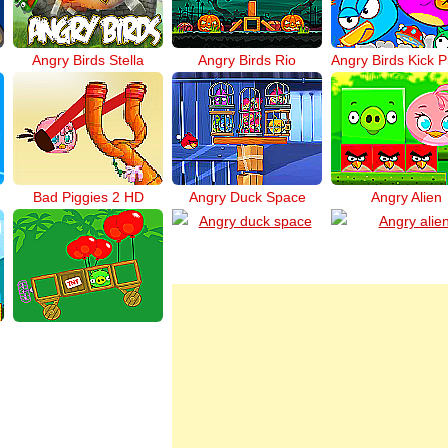
Angry Birds Stella
Angry Birds Rio
Bad Piggies 2 HD
Angry Duck Space
Angry Alien