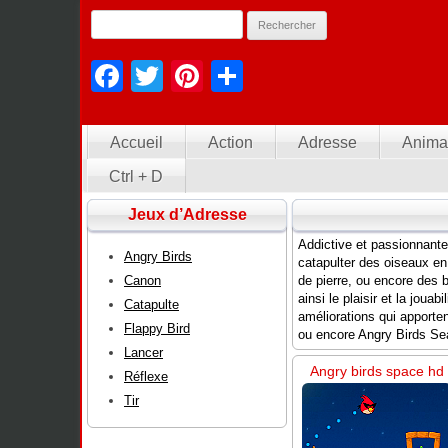
Facebook
Twitter
Pinterest
Partager
Accueil
Action
Adresse
Anima
Ctrl + D
Jeux d’Adresse
Addictive et passionnante,
Angry Birds
catapulter des oiseaux en
Canon
de pierre, ou encore des 
ainsi le plaisir et la jou
Catapulte
améliorations qui apport
Flappy Bird
ou encore Angry Birds Se
Lancer
Angry birds space hd
Réflexe
Tir