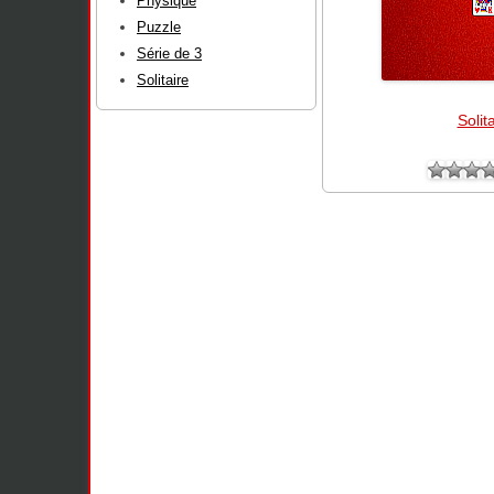
Physique
Puzzle
Série de 3
Solitaire
Solit