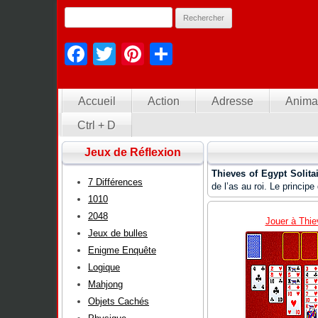
Facebook
Twitter
Pinterest
Partager
Accueil
Action
Adresse
Anima
Ctrl + D
Jeux de Réflexion
Thieves of Egypt Solita
7 Différences
de l’as au roi. Le princip
1010
2048
Jouer à Thiev
Jeux de bulles
Enigme Enquête
Logique
Mahjong
Objets Cachés