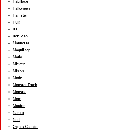
Habillage
Halloween
Hamster
Hulk
IO
Iron Man
Manucure
Maquillage
Mario
Mickey
Minion
Mode
Monster Truck
Monstre
Moto
Mouton
Naruto
Noël
Objets Cachés