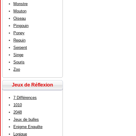
Monstre
Mouton
Oiseau
Pingouin
Poney
Requin
Serpent
Singe
Souris
Zoo
Jeux de Réflexion
7 Différences
1010
2048
Jeux de bulles
Enigme Enquête
Logique