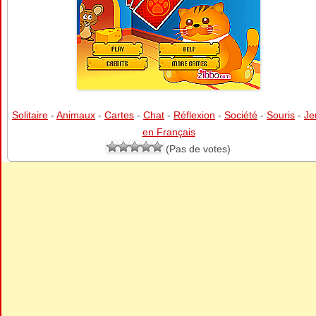
Solitaire
-
Animaux
-
Cartes
-
Chat
-
Réflexion
-
Société
-
Souris
-
Je
en Français
(Pas de votes)