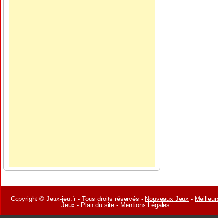
Copyright © Jeux-jeu.fr - Tous droits réservés -
Nouveaux Jeux
-
Meilleur
Jeux
-
Plan du site
-
Mentions Légales