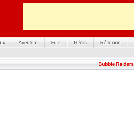
ux
Aventure
Fille
Héros
Réflexion
Bubble Raiders