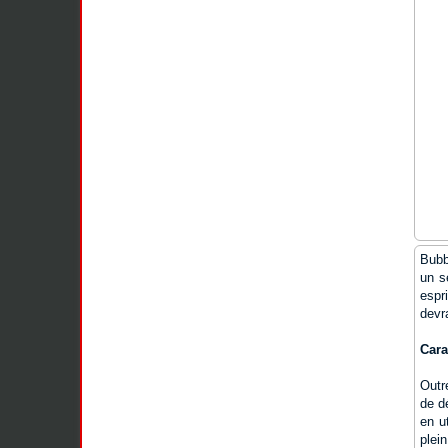
Bubb
un s
espr
devr
Cara
Outre
de dé
en u
plei