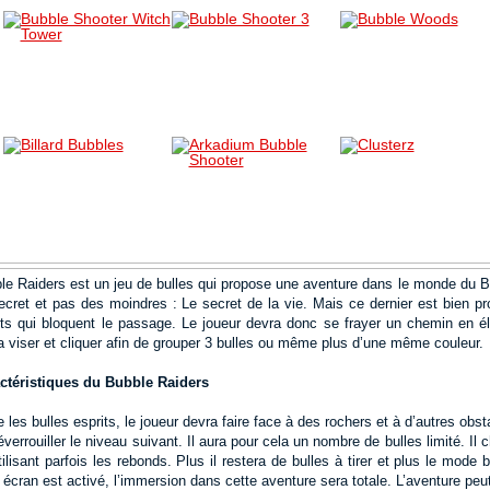
le Raiders est un jeu de bulles qui propose une aventure dans le monde du Bub
ecret et pas des moindres : Le secret de la vie. Mais ce dernier est bien pr
its qui bloquent le passage. Le joueur devra donc se frayer un chemin en éli
a viser et cliquer afin de grouper 3 bulles ou même plus d’une même couleur.
ctéristiques du Bubble Raiders
 les bulles esprits, le joueur devra faire face à des rochers et à d’autres obst
verrouiller le niveau suivant. Il aura pour cela un nombre de bulles limité. Il 
tilisant parfois les rebonds. Plus il restera de bulles à tirer et plus le mod
n écran est activé, l’immersion dans cette aventure sera totale. L’aventure pe