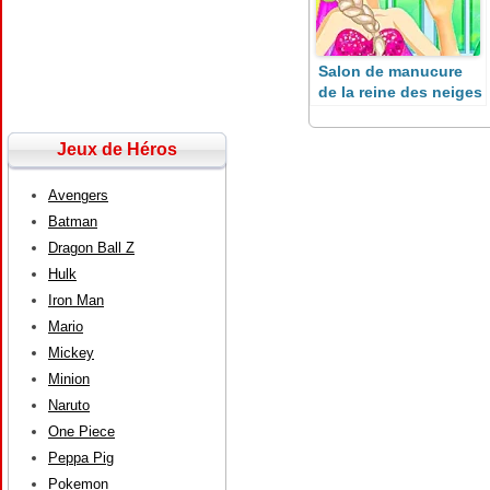
Salon de manucure
de la reine des neiges
Jeux de Héros
Avengers
Batman
Dragon Ball Z
Hulk
Iron Man
Mario
Mickey
Minion
Naruto
One Piece
Peppa Pig
Pokemon