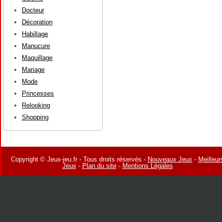
Docteur
Décoration
Habillage
Manucure
Maquillage
Mariage
Mode
Princesses
Relooking
Shopping
Copyright © Jeux-jeu.fr - Tous droits réservés -
Nouveaux Jeux
-
Meilleur
Jeux
-
Plan du site
-
Mentions Légales