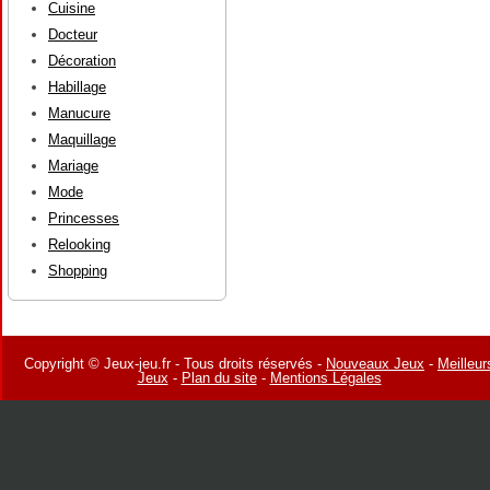
Cuisine
Docteur
Décoration
Habillage
Manucure
Maquillage
Mariage
Mode
Princesses
Relooking
Shopping
Copyright © Jeux-jeu.fr - Tous droits réservés -
Nouveaux Jeux
-
Meilleur
Jeux
-
Plan du site
-
Mentions Légales