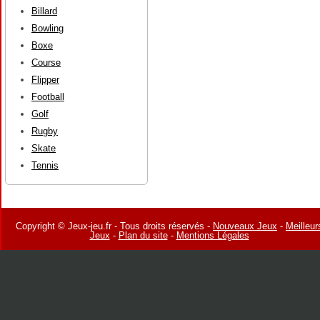
Billard
Bowling
Boxe
Course
Flipper
Football
Golf
Rugby
Skate
Tennis
Copyright © Jeux-jeu.fr - Tous droits réservés -
Nouveaux Jeux
-
Meilleur
Jeux
-
Plan du site
-
Mentions Légales