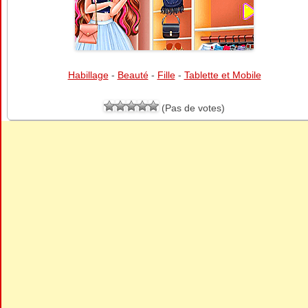
Habillage
-
Beauté
-
Fille
-
Tablette et Mobile
(Pas de votes)