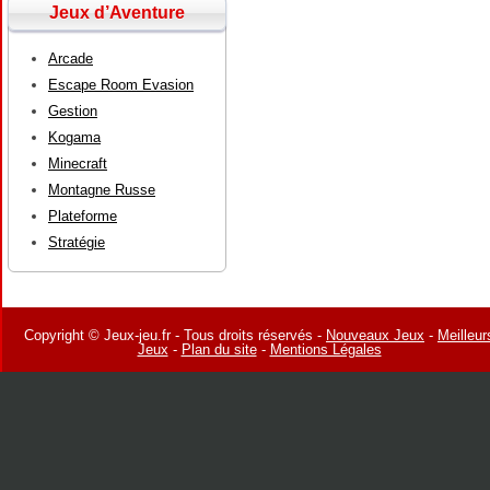
Jeux d’Aventure
Arcade
Escape Room Evasion
Gestion
Kogama
Minecraft
Montagne Russe
Plateforme
Stratégie
Copyright © Jeux-jeu.fr - Tous droits réservés -
Nouveaux Jeux
-
Meilleur
Jeux
-
Plan du site
-
Mentions Légales