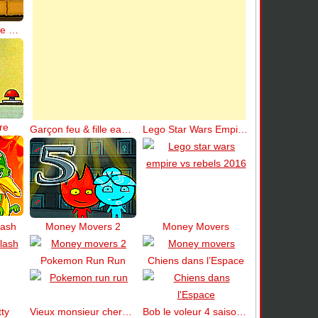
Home Sheep Home 2 perdu dans l’espace
re
Garçon feu & fille eau 5 elements
Lego Star Wars Empire vs Rebels 2016
lash
Money Movers 2
Money Movers
Pokemon Run Run
Chiens dans l’Espace
tty
Vieux monsieur cherche l’amour
Bob le voleur 4 saison 3 Japon