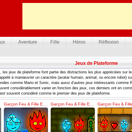
ux
Aventure
Fille
Héros
Réflexion
Jeux de Plateforme
, les jeux de plateforme font partie des distractions les plus appréciées sur le 
appelé à manœuvrer un caractère (avatar humain, animal, ou encore robot) sur 
gendes comme Mario et Sonic, mais aussi d’autres jeux intéressants comme Ra
uvent considérablement varier en fonction des jeux, ces derniers ont en commu
st souvent considéré comme le premier des jeux de plateforme.
Garçon Feu & Fille Eau 3 – Le Temple de Glace
Garçon Feu & Fille Eau 1 – Le Temple de la Forêt