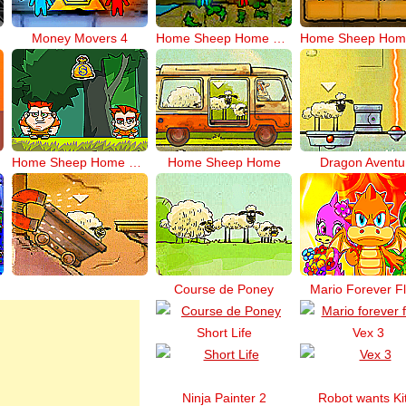
Money Movers 4
Home Sheep Home 2 perdu à Londres
Home Sheep Home 2 Lost Underground
Home Sheep Home
Dragon Aventu
Course de Poney
Mario Forever F
Short Life
Vex 3
Ninja Painter 2
Robot wants Ki