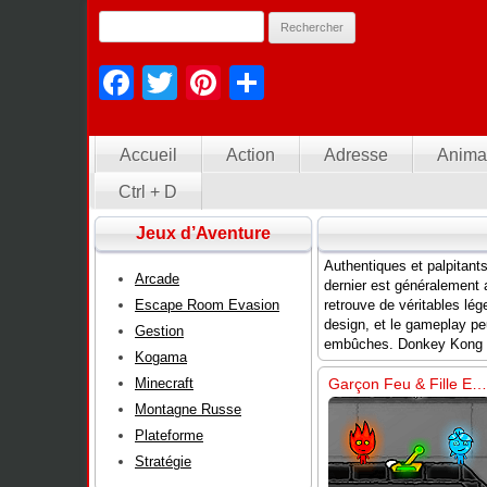
Facebook
Twitter
Pinterest
Partager
Accueil
Action
Adresse
Anima
Ctrl + D
Jeux d’Aventure
Authentiques et palpitants
Arcade
dernier est généralement 
Escape Room Evasion
retrouve de véritables lé
design, et le gameplay pe
Gestion
embûches. Donkey Kong e
Kogama
Minecraft
Garçon Feu & Fille Eau 4 – Le Temple de Cristal
Montagne Russe
Plateforme
Stratégie