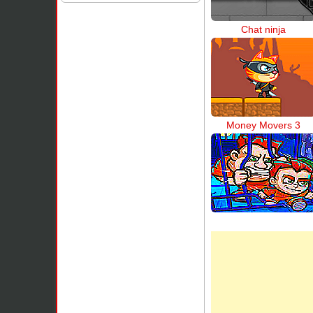
Chat ninja
Money Movers 3