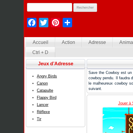
Facebook
Twitter
Pinterest
Partager
Accueil
Action
Adresse
Anima
Ctrl + D
Jeux d’Adresse
Save the Cowboy est un jeu
Angry Birds
cowboy pendu. Il faudra do
Canon
le malheureux cowboy so
suivant.
Catapulte
Flappy Bird
Jouer à 
Lancer
Réflexe
Tir