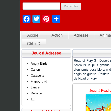
Facebook
Twitter
Pinterest
Partager
Accueil
Action
Adresse
Anima
Ctrl + D
Jeux d’Adresse
Road of Fury 3 - Desert 
Angry Birds
parcourir la plus grande
Canon
d’ennemis possible afin 
engin de guerre. Résiste 
Catapulte
de Road of Fury.
Flappy Bird
Lancer
Jouer à Road of
Réflexe
Tir