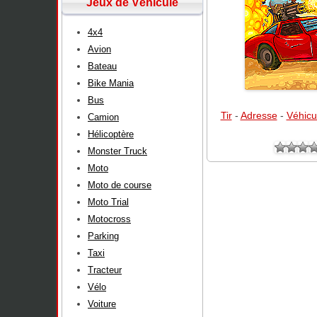
Jeux de Véhicule
4x4
Avion
Bateau
Bike Mania
Bus
Tir
-
Adresse
-
Véhicu
Camion
Hélicoptère
Monster Truck
Moto
Moto de course
Moto Trial
Motocross
Parking
Taxi
Tracteur
Vélo
Voiture