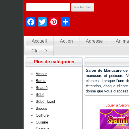
Facebook
Twitter
Pinterest
Partager
Accueil
Action
Adresse
Anima
Ctrl + D
Plus de catégories
Salon de Manucure de S
Amour
manucure et pédicure. Vo
Barbie
clientes. Lorsque l’une d
Attention, chaque cliente
Beauté
donné que vous disposez 
Bébé
Bébé Hazel
Jouer à Salon
Bisous
Coiffure
Cuisine