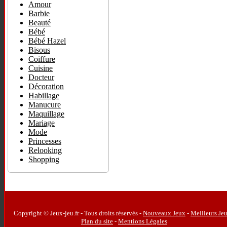
Amour
Barbie
Beauté
Bébé
Bébé Hazel
Bisous
Coiffure
Cuisine
Docteur
Décoration
Habillage
Manucure
Maquillage
Mariage
Mode
Princesses
Relooking
Shopping
Copyright © Jeux-jeu.fr - Tous droits réservés -
Nouveaux Jeux
-
Meilleurs Je
Plan du site
-
Mentions Légales