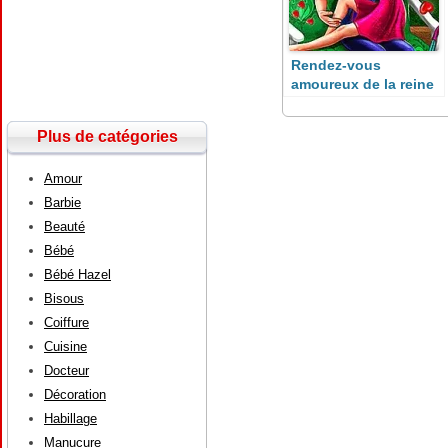
Rendez-vous
amoureux de la reine
des glaces
Plus de catégories
Amour
Barbie
Beauté
Bébé
Bébé Hazel
Bisous
Coiffure
Cuisine
Docteur
Décoration
Habillage
Manucure