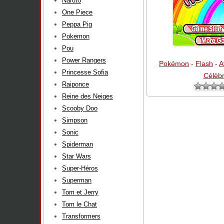
Naruto
One Piece
Peppa Pig
Pokemon
Pou
Power Rangers
Pokémon
-
Flash
-
A
Princesse Sofia
Célèb
Raiponce
Reine des Neiges
Scooby Doo
Simpson
Sonic
Spiderman
Star Wars
Super-Héros
Superman
Tom et Jerry
Tom le Chat
Transformers