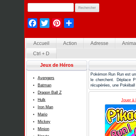
Facebook
Twitter
Pinterest
Partager
Accueil
Action
Adresse
Anima
Ctrl + D
Jeux de Héros
Pokémon Run Run est un j
Avengers
le cherchent. Déplace P
Batman
récupérées, une Pokéball 
Dragon Ball Z
Hulk
Jouer à
Iron Man
Mario
Mickey
Minion