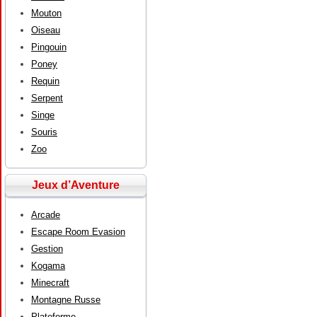
Mouton
Oiseau
Pingouin
Poney
Requin
Serpent
Singe
Souris
Zoo
Jeux d’Aventure
Arcade
Escape Room Evasion
Gestion
Kogama
Minecraft
Montagne Russe
Plateforme