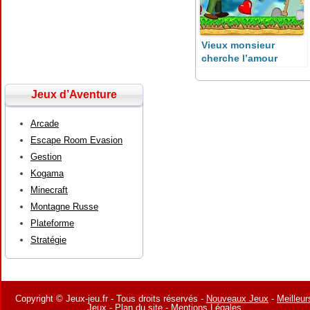
Vieux monsieur
cherche l’amour
Jeux d’Aventure
Arcade
Escape Room Evasion
Gestion
Kogama
Minecraft
Montagne Russe
Plateforme
Stratégie
Copyright © Jeux-jeu.fr - Tous droits réservés -
Nouveaux Jeux
-
Meilleur
Jeux
-
Plan du site
-
Mentions Légales