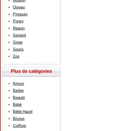
Mouton
Oiseau
Pingouin
Poney
Requin
Serpent
Singe
Souris
Zoo
Plus de catégories
Amour
Barbie
Beauté
Bébé
Bébé Hazel
Bisous
Coiffure