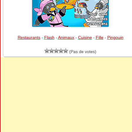
Restaurants
-
Flash
-
Animaux
-
Cuisine
-
Fille
-
Pingouin
(Pas de votes)