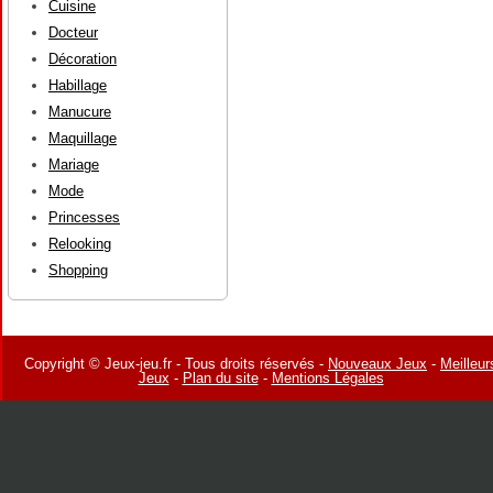
Cuisine
Docteur
Décoration
Habillage
Manucure
Maquillage
Mariage
Mode
Princesses
Relooking
Shopping
Copyright © Jeux-jeu.fr - Tous droits réservés -
Nouveaux Jeux
-
Meilleur
Jeux
-
Plan du site
-
Mentions Légales