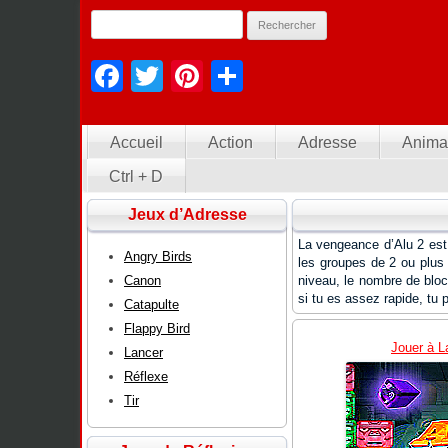
Facebook
Twitter
Pinterest
Partager
Accueil
Action
Adresse
Anima
Ctrl + D
Jeux d’Adresse
La vengeance d’Alu 2 est u
Angry Birds
les groupes de 2 ou plus 
Canon
niveau, le nombre de blocs
si tu es assez rapide, tu 
Catapulte
Flappy Bird
Jouer à L
Lancer
Réflexe
Tir