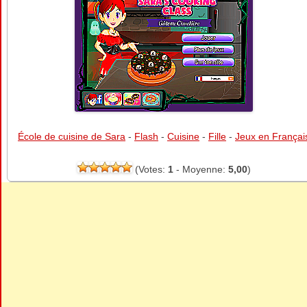
École de cuisine de Sara
-
Flash
-
Cuisine
-
Fille
-
Jeux en Françai
(Votes:
1
- Moyenne:
5,00
)