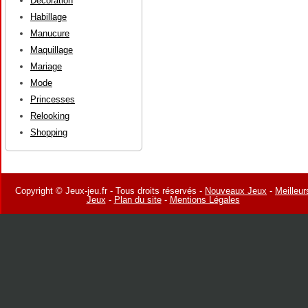
Décoration
Habillage
Manucure
Maquillage
Mariage
Mode
Princesses
Relooking
Shopping
Copyright © Jeux-jeu.fr - Tous droits réservés -
Nouveaux Jeux
-
Meilleur
Jeux
-
Plan du site
-
Mentions Légales