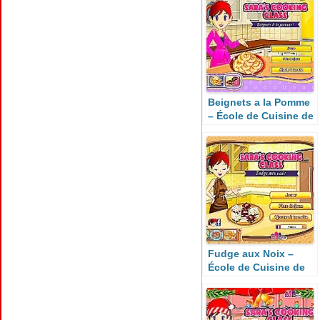
Beignets a la Pomme
– École de Cuisine de
Sara
Fudge aux Noix –
École de Cuisine de
Sara