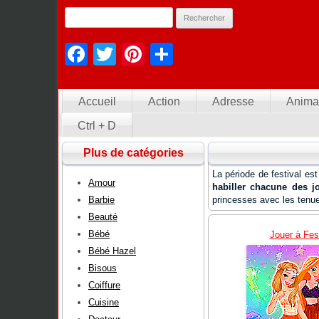
Facebook
Twitter
Pinterest
Partager
Accueil
Action
Adresse
Anima
Ctrl + D
Plus de catégories
La période de festival es
Amour
habiller chacune des jo
Barbie
princesses avec les tenue
Beauté
Bébé
Jouer à Fes
Bébé Hazel
Bisous
Coiffure
Cuisine