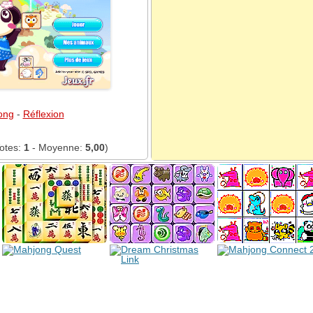
ong
-
Réflexion
otes:
1
- Moyenne:
5,00
)