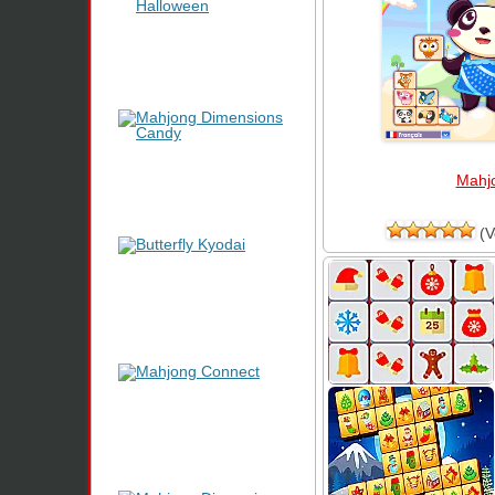
Mahj
(V