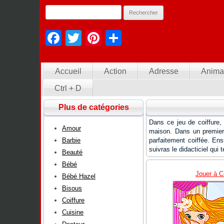
Facebook
Twitter
Pinterest
Partager
Accueil
Action
Adresse
Anima
Ctrl + D
Plus de catégories
Dans ce jeu de coiffure, 
Amour
maison. Dans un premier
Barbie
parfaitement coiffée. Ens
suivras le didacticiel qui 
Beauté
Bébé
Jouer à Co
Bébé Hazel
Bisous
Coiffure
Cuisine