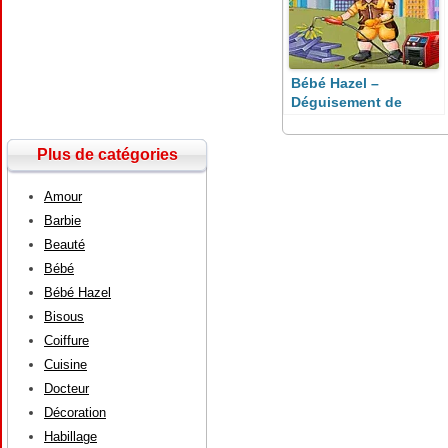
Bébé Hazel –
Déguisement de
soudeur
Plus de catégories
Amour
Barbie
Beauté
Bébé
Bébé Hazel
Bisous
Coiffure
Cuisine
Docteur
Décoration
Habillage