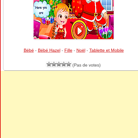
Bébé
-
Bébé Hazel
-
Fille
-
Noël
-
Tablette et Mobile
(Pas de votes)