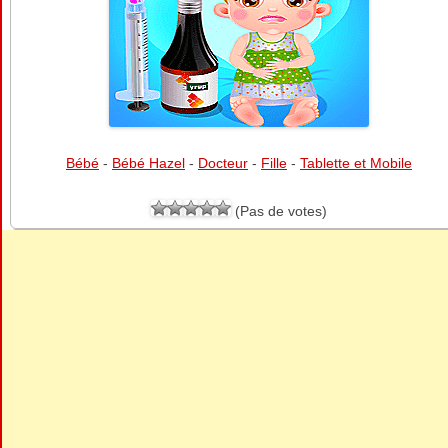
Bébé
-
Bébé Hazel
-
Docteur
-
Fille
-
Tablette et Mobile
(Pas de votes)