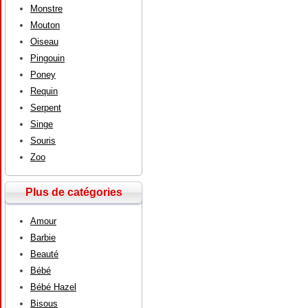
Monstre
Mouton
Oiseau
Pingouin
Poney
Requin
Serpent
Singe
Souris
Zoo
Plus de catégories
Amour
Barbie
Beauté
Bébé
Bébé Hazel
Bisous