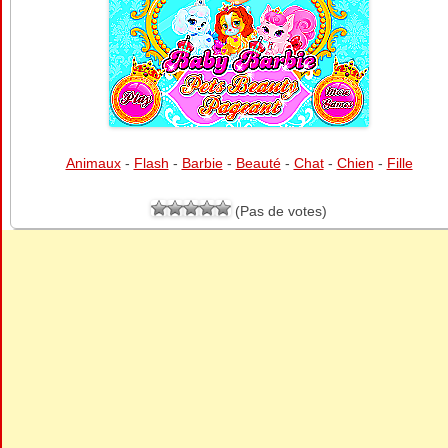
Animaux
-
Flash
-
Barbie
-
Beauté
-
Chat
-
Chien
-
Fille
(Pas de votes)