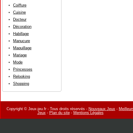
Coiffure
Cuisine
Docteur
Décoration
Habillage
Manucure
Maquillage
Mariage
Mode
Princesses
Relooking
Shopping
Copyright © Jeux-jeu.fr - Tous droits réservés -
Nouveaux Jeux
-
Meilleur
Jeux
-
Plan du site
-
Mentions Légales