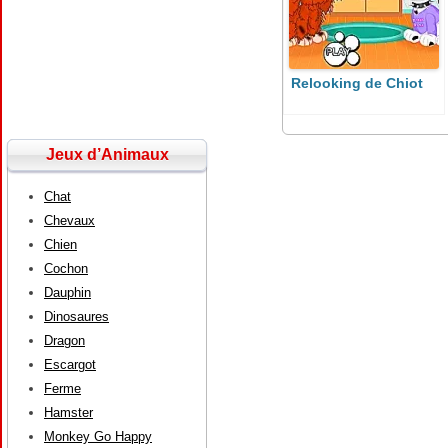
Relooking de Chiot
Jeux d’Animaux
Chat
Chevaux
Chien
Cochon
Dauphin
Dinosaures
Dragon
Escargot
Ferme
Hamster
Monkey Go Happy