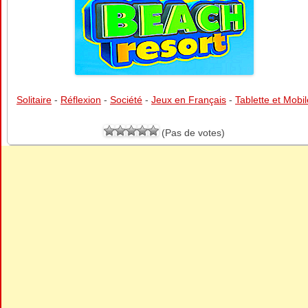
Solitaire
-
Réflexion
-
Société
-
Jeux en Français
-
Tablette et Mobil
(Pas de votes)