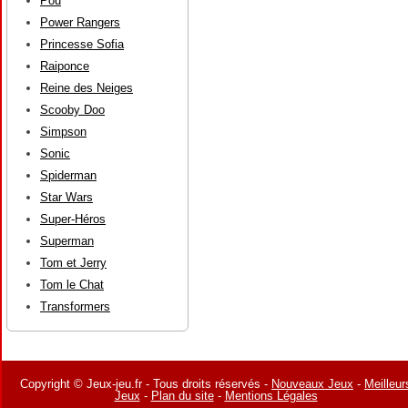
Pou
Power Rangers
Princesse Sofia
Raiponce
Reine des Neiges
Scooby Doo
Simpson
Sonic
Spiderman
Star Wars
Super-Héros
Superman
Tom et Jerry
Tom le Chat
Transformers
Copyright © Jeux-jeu.fr - Tous droits réservés -
Nouveaux Jeux
-
Meilleur
Jeux
-
Plan du site
-
Mentions Légales