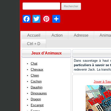
Facebook
Twitter
Pinterest
Partager
Accueil
Action
Adresse
Anima
Ctrl + D
Jeux d’Animaux
Dans sauvetage à haut r
Chat
particuliers à savoir se
Chevaux
redevenir Jack. La transf
Chien
Cochon
Jouer à Sau
Dauphin
Dinosaures
Dragon
Escargot