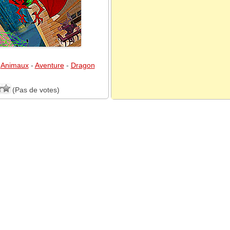
-
Animaux
-
Aventure
-
Dragon
(Pas de votes)