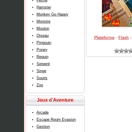
Ferme
Hamster
Monkey Go Happy
Monstre
Mouton
Oiseau
Plateforme
-
Flash
Pingouin
Poney
Requin
Serpent
Singe
Souris
Zoo
Jeux d’Aventure
Arcade
Escape Room Evasion
Gestion