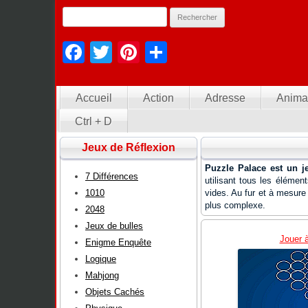
Facebook
Twitter
Pinterest
Partager
Accueil
Action
Adresse
Anima
Ctrl + D
Jeux de Réflexion
Puzzle Palace est un j
7 Différences
utilisant tous les éléme
1010
vides. Au fur et à mesure
plus complexe.
2048
Jeux de bulles
Jouer 
Enigme Enquête
Logique
Mahjong
Objets Cachés