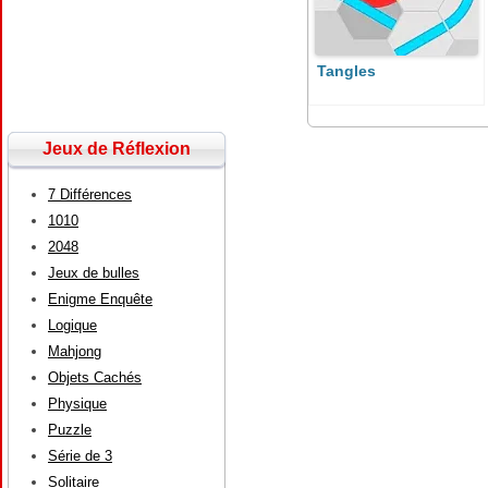
Tangles
Jeux de Réflexion
7 Différences
1010
2048
Jeux de bulles
Enigme Enquête
Logique
Mahjong
Objets Cachés
Physique
Puzzle
Série de 3
Solitaire