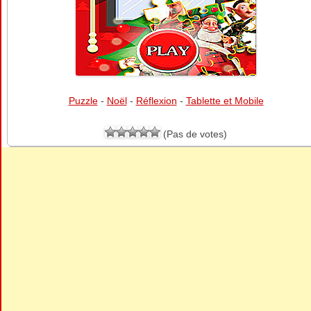
Puzzle
-
Noël
-
Réflexion
-
Tablette et Mobile
(Pas de votes)