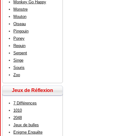
Monkey Go Happy
Monstre
Mouton
Oiseau
Pingouin
Poney
Requin
Serpent
Singe
Souris
Zoo
Jeux de Réflexion
7 Différences
1010
2048
Jeux de bulles
Enigme Enquête