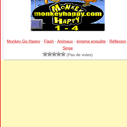
Monkey Go Happy
-
Flash
-
Animaux
-
énigme enquête
-
Réflexion
Singe
(Pas de votes)