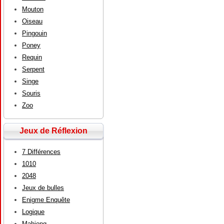
Mouton
Oiseau
Pingouin
Poney
Requin
Serpent
Singe
Souris
Zoo
Jeux de Réflexion
7 Différences
1010
2048
Jeux de bulles
Enigme Enquête
Logique
Mahjong