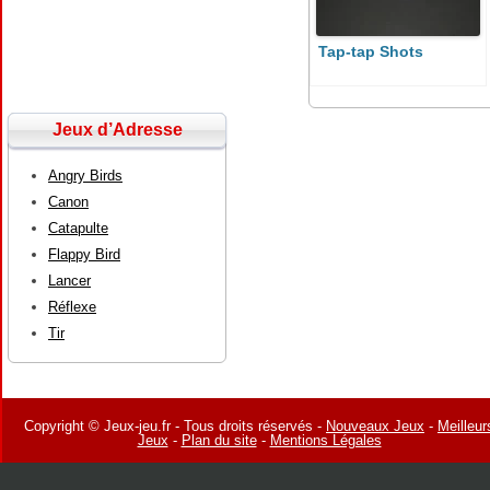
Tap-tap Shots
Jeux d’Adresse
Angry Birds
Canon
Catapulte
Flappy Bird
Lancer
Réflexe
Tir
Copyright © Jeux-jeu.fr - Tous droits réservés -
Nouveaux Jeux
-
Meilleur
Jeux
-
Plan du site
-
Mentions Légales