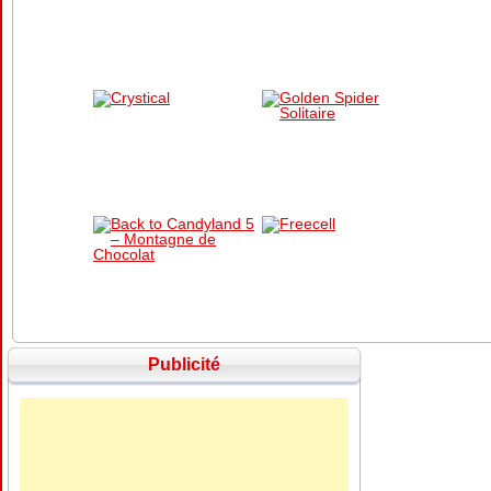
Publicité