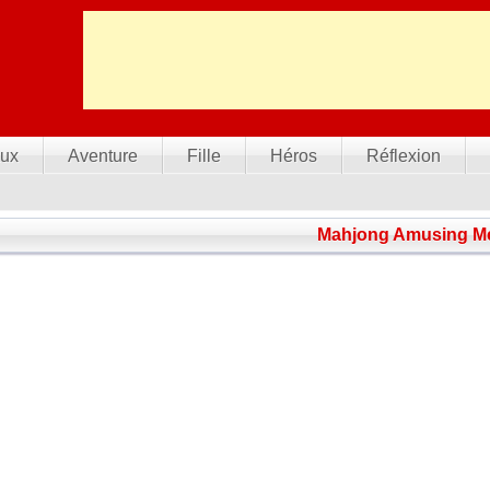
ux
Aventure
Fille
Héros
Réflexion
Mahjong Amusing M