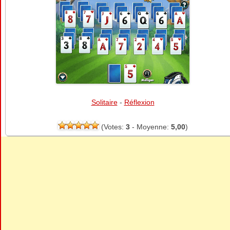
Solitaire
-
Réflexion
(Votes:
3
- Moyenne:
5,00
)