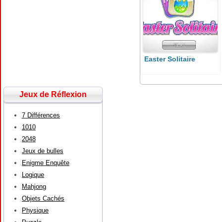
Easter Solitaire
Jeux de Réflexion
7 Différences
1010
2048
Jeux de bulles
Enigme Enquête
Logique
Mahjong
Objets Cachés
Physique