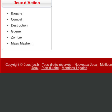
Jeux d’Action
Bagarre
Combat
Destruction
Guerre
Zombie
Mass Mayhem
Copyright © Jeux-jeu.fr - Tous droits réservés -
Nouveaux Jeux
-
Meilleur
Jeux
-
Plan du site
-
Mentions Légales