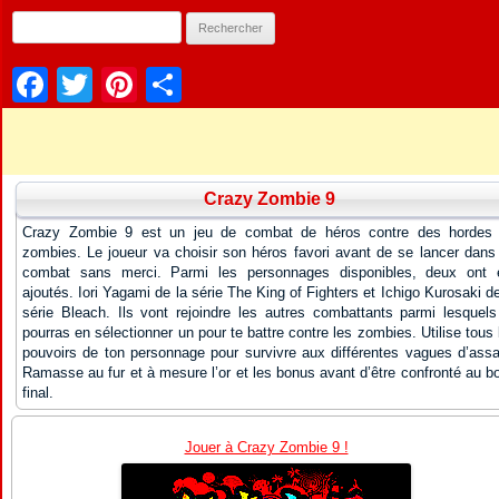
Facebook
Twitter
Pinterest
Partager
Crazy Zombie 9
Crazy Zombie 9 est un jeu de combat de héros contre des hordes
zombies. Le joueur va choisir son héros favori avant de se lancer dans
combat sans merci. Parmi les personnages disponibles, deux ont 
ajoutés. Iori Yagami de la série The King of Fighters et Ichigo Kurosaki de
série Bleach. Ils vont rejoindre les autres combattants parmi lesquels
pourras en sélectionner un pour te battre contre les zombies. Utilise tous 
pouvoirs de ton personnage pour survivre aux différentes vagues d’assa
Ramasse au fur et à mesure l’or et les bonus avant d’être confronté au b
final.
Jouer à Crazy Zombie 9 !